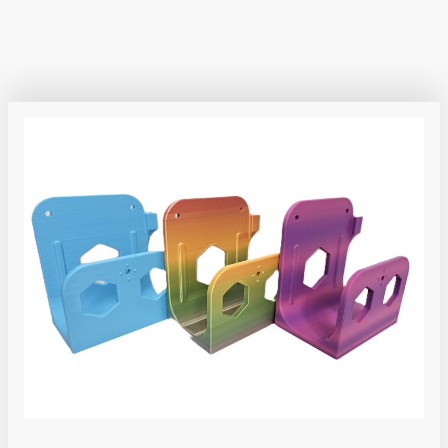
sondevoeding die de zorg vergemakkelijken. Kies voor
gemak en stijl!